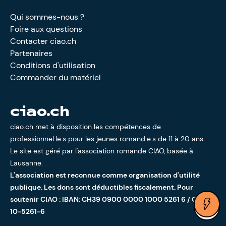
Qui sommes-nous ?
Foire aux questions
Contacter ciao.ch
Partenaires
Conditions d'utilisation
Commander du matériel
ciao.ch
ciao.ch met à disposition les compétences de
professionnel·le·s pour les jeunes romand·e·s de 11 à 20 ans.
Le site est géré par l'
association romande CIAO
, basée à
Lausanne.
L'association est reconnue comme organisation d'utilité
publique. Les dons sont déductibles fiscalement. Pour
soutenir CIAO : IBAN: CH39 0900 0000 1000 5261 6 / CCP:
Ouv
10-5261-6