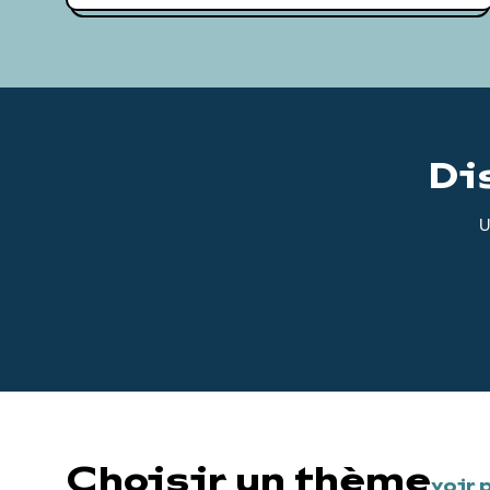
Di
U
Choisir un thème
voir 