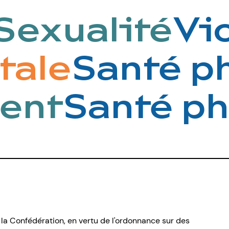
exualité
Vio
ntale
Santé 
ent
Santé ph
 la Confédération, en vertu de l'ordonnance sur des