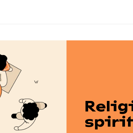
Relig
spiri