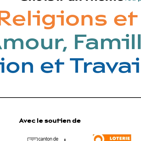
eligions et 
Amour, Fami
n et Travail
Avec le soutien de