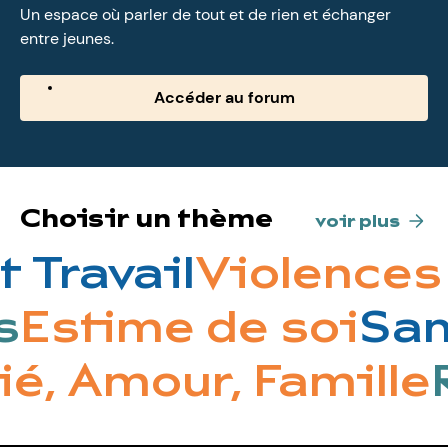
Un espace où parler de tout et de rien et échanger
entre jeunes.
Accéder au forum
Choisir un thème
voir plus
 Travail
Violences 
es
Estime de soi
Sa
é, Amour, Famille
R