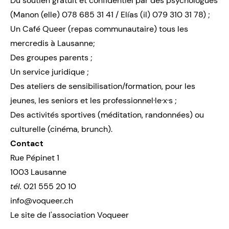
Du soutien gratuit et confidentiel par des psychologues
(Manon (elle) 078 685 31 41 / Elías (il) 079 310 31 78) ;
Un Café Queer (repas communautaire) tous les
mercredis à Lausanne;
Des groupes parents ;
Un service juridique ;
Des ateliers de sensibilisation/formation, pour les
jeunes, les seniors et les professionnel·le·x·s ;
Des activités sportives (méditation, randonnées) ou
culturelle (cinéma, brunch).
Contact
Rue Pépinet 1
1003 Lausanne
tél.
021 555 20 10
info@voqueer.ch
Le site de l'association Voqueer