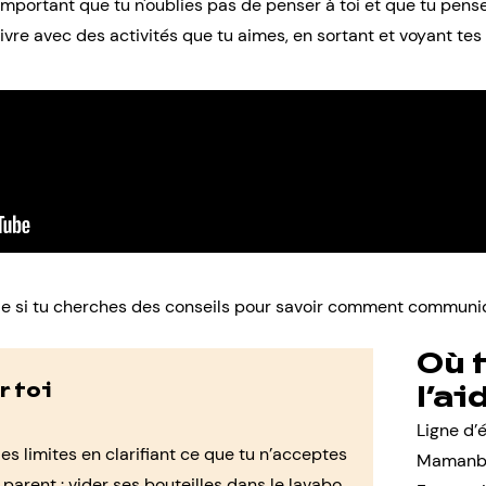
important que tu n'oublies pas de penser à toi et que tu pense
vivre avec des activités que tu aimes, en sortant et voyant tes 
le
si tu cherches des conseils pour savoir comment communiq
Où 
r toi
l’ai
Ligne d’
des limites en clarifiant ce que tu n’acceptes
Mamanbo
 parent : vider ses bouteilles dans le lavabo,