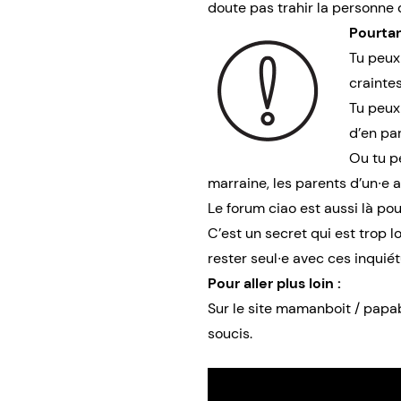
doute pas trahir la personne
Pourtan
Tu peux
craintes
Tu peux 
d’en par
Ou tu p
marraine, les parents d’un∙e 
Le forum ciao
est aussi là pou
C’est
un secret
qui est trop lo
rester seul∙e avec ces inquiét
Pour aller plus loin :
Sur le site
mamanboit / papa
soucis.