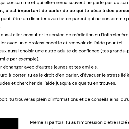
 qui consomme et qui elle-même souvent ne parle pas de son
t, c’est important de parler de ce qui te pèse à des pers
 peut-être en discuter avec ta·ton parent qui ne consomme pa
.
aussi aller consulter le service de médiation ou l’infirmier·ère
ler avec un∙e professionnel∙le et recevoir de l’aide pour toi.
eux aussi choisir un·e autre adulte de confiance (tes grands-p
ami∙e par exemple).
r échanger avec d’autres jeunes et tes ami∙e·s.
urd à porter, tu as le droit d’en parler, d’évacuer le stress lié à
udes et chercher de l’aide jusqu’à ce que tu en trouves.
boit
, tu trouveras plein d’informations et de conseils ainsi qu
Même si parfois, tu as l’impression d’être isolé