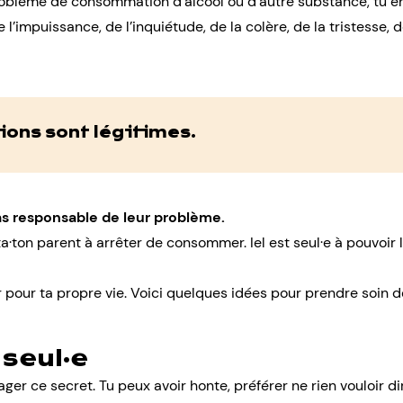
problème de consommation d’alcool ou d’autre substance, tu 
e l’impuissance, de l’inquiétude, de
la colère
, de
la tristesse
, 
ons sont légitimes.
pas responsable de leur problème.
a·ton parent à arrêter de consommer. Iel est seul·e à pouvoir 
r pour ta propre vie. Voici quelques idées pour prendre soin de
 seul·e
tager ce secret
. Tu peux avoir honte, préférer ne rien vouloir di