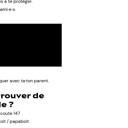
s à te protéger.
ami∙e∙s.
uer avec ta·ton parent.
trouver de
de ?
écoute 147
it / papaboit