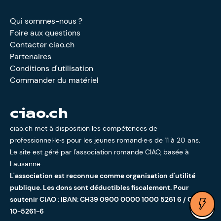
Qui sommes-nous ?
Foire aux questions
Contacter ciao.ch
Partenaires
Conditions d'utilisation
Commander du matériel
ciao.ch
ciao.ch met à disposition les compétences de
professionnel·le·s pour les jeunes romand·e·s de 11 à 20 ans.
Le site est géré par l'
association romande CIAO
, basée à
Lausanne.
L'association est reconnue comme organisation d'utilité
publique. Les dons sont déductibles fiscalement. Pour
soutenir CIAO : IBAN: CH39 0900 0000 1000 5261 6 / CCP:
Ouv
10-5261-6