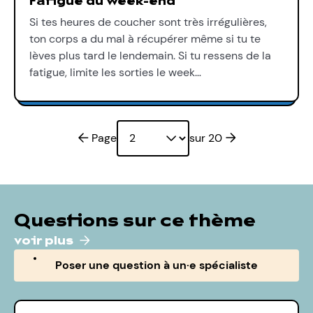
Fatigue du week-end
Si tes heures de coucher sont très irrégulières,
ton corps a du mal à récupérer même si tu te
lèves plus tard le lendemain. Si tu ressens de la
fatigue, limite les sorties le week…
Page précédente
Page suivante
Page
sur 20
Questions sur ce thème
voir plus
Poser une question à un·e spécialiste