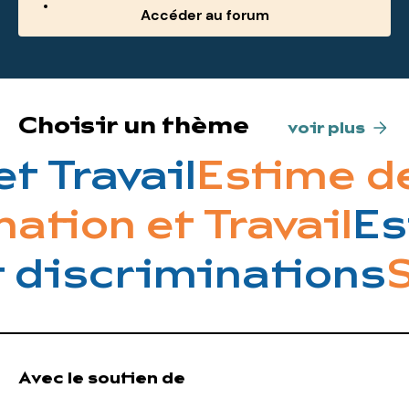
Accéder au forum
Choisir un thème
voir plus
t Travail
Estime de
mation et Travail
E
 discriminations
S
Avec le soutien de