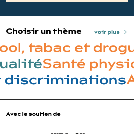
Choisir un thème
voir plus
ool, tabac et drog
ualité
Santé phys
 discriminations
A
Avec le soutien de