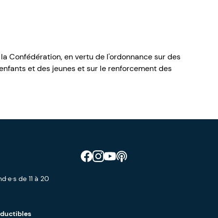
 la Confédération, en vertu de l'ordonnance sur des
nfants et des jeunes et sur le renforcement des
Retrouve CIAO sur Facebook
Retrouve CIAO sur Instagram
Retrouve CIAO sur YouTube
Découvre notre podcast
d·e·s de 11 à 20
éductibles