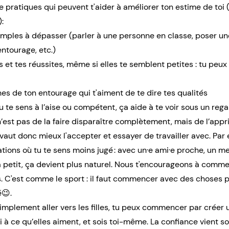
e pratiques qui peuvent t'aider à améliorer ton estime de toi
:
simples à dépasser (parler à une personne en classe, poser un
ntourage, etc.)
s et tes réussites, même si elles te semblent petites : tu peux 
 de ton entourage qui t'aiment de te dire tes qualités
u te sens à l’aise ou compétent, ça aide à te voir sous un regar
e n’est pas de la faire disparaître complètement, mais de l’appr
Il vaut donc mieux l'accepter et essayer de travailler avec. Par
ations où tu te sens moins jugé : avec un·e ami·e proche, un 
 petit, ça devient plus naturel. Nous t'encourageons à comm
s. C'est comme le sport : il faut commencer avec des choses p
é😉.
simplement aller vers les filles, tu peux commencer par créer 
oi à ce qu’elles aiment, et sois toi-même. La confiance vient