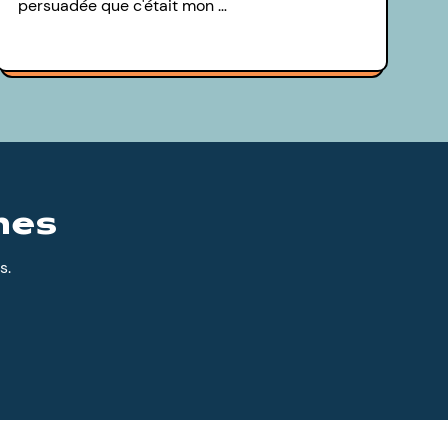
persuadée que c'était mon …
nes
s.