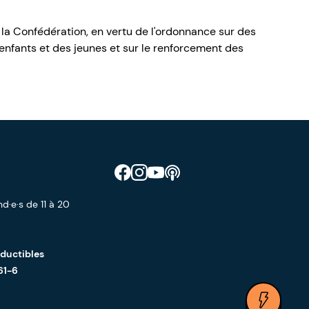
 la Confédération, en vertu de l'ordonnance sur des
nfants et des jeunes et sur le renforcement des
Retrouve CIAO sur Facebook
Retrouve CIAO sur Instagram
Retrouve CIAO sur YouTube
Découvre notre podcast
d·e·s de 11 à 20
éductibles
61-6
Ouvrir 