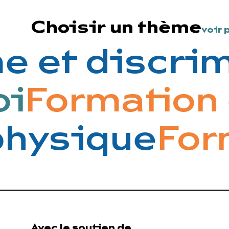
Choisir un thème
voir 
 et discrim
oi
Formation 
hysique
Form
Avec le soutien de