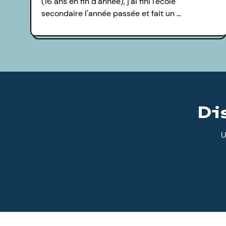
(16 ans en fin d'année), j'ai fini l'école
secondaire l'année passée et fait un …
Di
U