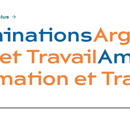
plus
inations
Arg
et Travail
Am
ation et Tra