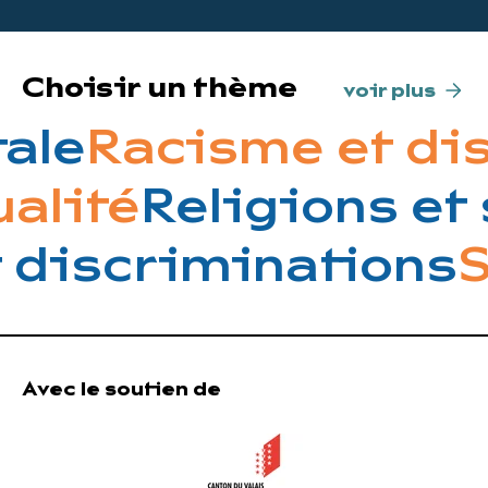
Choisir un thème
voir plus
ale
Racisme et dis
ualité
Religions et
 discriminations
S
Avec le soutien de