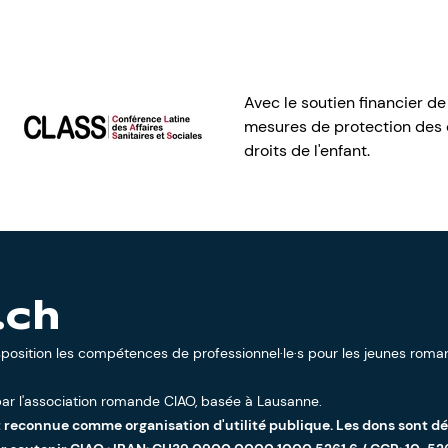
Avec le soutien financier de
mesures de protection des e
droits de l'enfant.
.ch
sposition les compétences de professionnel·le·s pour les jeunes roman
ar l'
association romande CIAO
, basée à Lausanne.
t reconnue comme organisation d'utilité publique. Les dons sont d