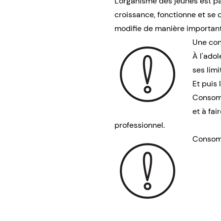
L'organisme des jeunes est p
croissance, fonctionne et se 
modifie de manière important
Une con
À l'ado
ses lim
Et puis
Consomm
et à fai
professionnel.
Consomm