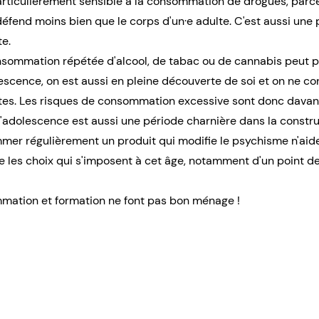
articulièrement sensible
à la consommation de drogues, parce 
défend moins bien que le corps d'un·e adulte. C'est aussi une 
e.
sommation répétée d'alcool, de tabac ou de cannabis peut 
lescence, on est aussi en pleine découverte de soi et on ne co
ites. Les risques de consommation excessive sont donc davan
 l'adolescence est aussi une période charnière dans la constru
er régulièrement un produit qui modifie le psychisme n'aide
re les choix qui s'imposent à cet âge, notamment d'un point de
ation et formation ne font pas bon ménage !