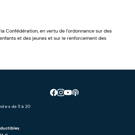
 la Confédération, en vertu de l'ordonnance sur des
nfants et des jeunes et sur le renforcement des
Retrouve CIAO sur Facebook
Retrouve CIAO sur Instagram
Retrouve CIAO sur YouTube
Découvre notre podcast
d·e·s de 11 à 20
éductibles