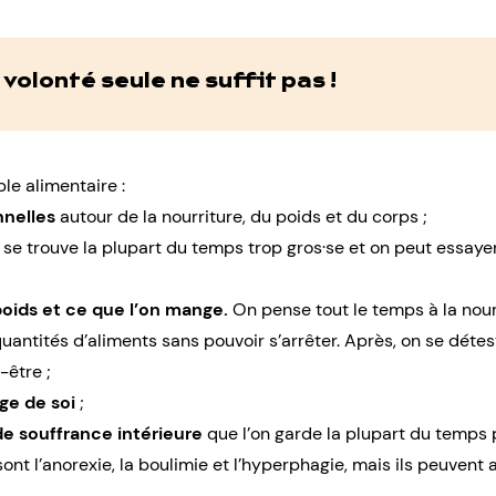
 volonté seule ne suffit pas !
ble alimentaire :
nnelles
autour de la nourriture, du poids et du corps ;
n se trouve la plupart du temps trop gros·se et on peut essay
oids et ce que l’on mange.
On pense tout le temps à la nourri
uantités d’aliments sans pouvoir s’arrêter. Après, on se déte
-être ;
ge de soi
;
e souffrance intérieure
que l’on garde la plupart du temps p
 sont
l’anorexie
,
la boulimie
et
l’hyperphagie
, mais ils peuvent 