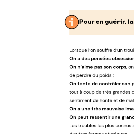
Pour en guérir, la
Lorsque l’on souffre d’un trou
On a des pensées obsessio
On n’aime pas son corps
, o
de perdre du poids ;
On tente de contrôler son p
tout à coup de très grandes q
sentiment de honte et de mal
On a une très
mauvaise
ima
On peut ressentir une grand
Les troubles les plus connus
d’autres formes atypiques
.