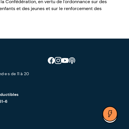
 la Confédération, en vertu de l'ordonnance sur des
nfants et des jeunes et sur le renforcement des
Retrouve CIAO sur Facebook
Retrouve CIAO sur Instagram
Retrouve CIAO sur YouTube
Découvre notre podcast
d·e·s de 11 à 20
éductibles
61-6
Ouvrir 