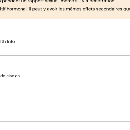
 pendant un rapport sexuel, même s’il y a pénétration.
if hormonal, il peut y avoir les mêmes effets secondaires que
lth Info
 de ciao.ch