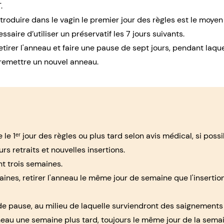
T
.
ntroduire dans le vagin le premier jour des règles est le moyen le
saire d’utiliser un préservatif les 7 jours suivants.
retirer l'anneau et faire une pause de sept jours, pendant laque
 remettre un nouvel anneau.
le 1ᵉʳ jour des règles ou plus tard selon avis médical, si possib
rs retraits et nouvelles insertions.
t trois semaines.
nes, retirer l'anneau le même jour de semaine que l'insertion in
e pause, au milieu de laquelle surviendront des saignements 
eau une semaine plus tard, toujours le même jour de la sema