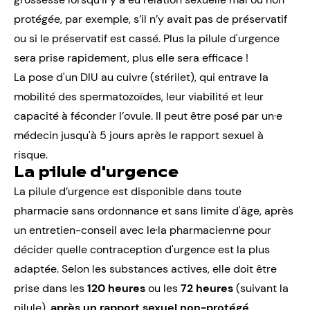
protégée, par exemple, s’il n’y avait pas de
préservatif
ou si
le préservatif
est cassé. Plus la pilule d'urgence
sera prise rapidement, plus elle sera efficace !
La pose d'un
DIU au cuivre
(stérilet), qui entrave la
mobilité des
spermatozoïdes
, leur viabilité et leur
capacité à féconder l’ovule. Il peut être posé par un·e
médecin jusqu'à 5 jours après le rapport sexuel à
risque.
La pilule d'urgence
La pilule d’urgence est disponible dans toute
pharmacie sans ordonnance et sans limite d'âge, après
un entretien-conseil avec le·la pharmacien·ne pour
décider quelle contraception d'urgence est la plus
adaptée. Selon les substances actives, elle doit être
prise dans les
120 heures
ou les
72 heures
(suivant la
pilule),
après un rapport sexuel non-protégé
.