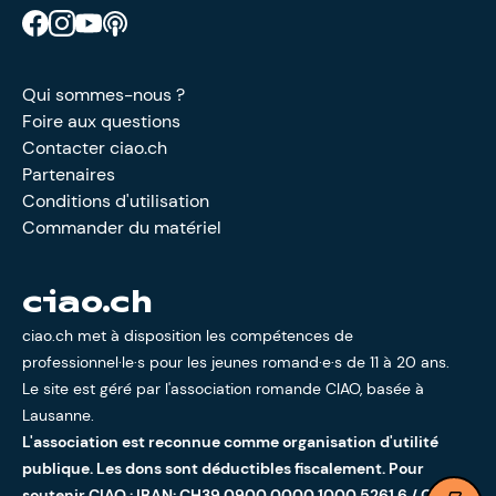
Retrouve CIAO sur Facebook
Retrouve CIAO sur Instagram
Retrouve CIAO sur YouTube
Découvre notre podcast
Qui sommes-nous ?
Foire aux questions
Contacter ciao.ch
Partenaires
Conditions d'utilisation
Commander du matériel
ciao.ch
ciao.ch met à disposition les compétences de
professionnel·le·s pour les jeunes romand·e·s de 11 à 20 ans.
Le site est géré par l'
association romande CIAO
, basée à
Lausanne.
L'association est reconnue comme organisation d'utilité
publique. Les dons sont déductibles fiscalement. Pour
soutenir CIAO : IBAN: CH39 0900 0000 1000 5261 6 / CCP: