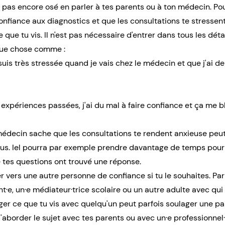
s pas encore osé en parler à tes parents ou à ton médecin. Pou
confiance aux diagnostics et que les consultations te stressen
ue tu vis. Il n'est pas nécessaire d'entrer dans tous les détai
que chose comme :
suis très stressée quand je vais chez le médecin et que j'ai d
 expériences passées, j'ai du mal à faire confiance et ça me 
 médecin sache que les consultations te rendent anxieuse pe
us. Iel pourra par exemple prendre davantage de temps pour 
e tes questions ont trouvé une réponse.
r vers une autre personne de confiance si tu le souhaites. Par
t·e, un·e médiateur·trice scolaire ou un autre adulte avec qui t
ger ce que tu vis avec quelqu'un peut parfois soulager une part
d'aborder le sujet avec tes parents ou avec un·e professionnel·