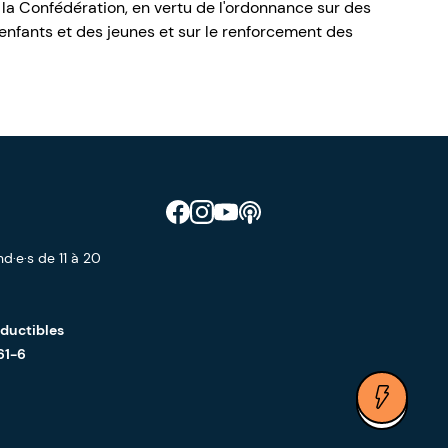
 la Confédération, en vertu de l'ordonnance sur des
nfants et des jeunes et sur le renforcement des
Retrouve CIAO sur Facebook
Retrouve CIAO sur Instagram
Retrouve CIAO sur YouTube
Découvre notre podcast
d·e·s de 11 à 20
éductibles
61-6
Ouvrir 