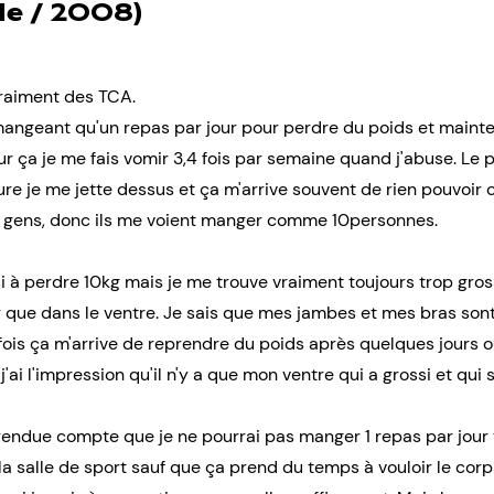
le / 2008)
 vraiment des TCA.
ngeant qu'un repas par jour pour perdre du poids et mainten
r ça je me fais vomir 3,4 fois par semaine quand j'abuse. Le
ture je me jette dessus et ça m'arrive souvent de rien pouvoir 
s gens, donc ils me voient manger comme 10personnes.
 à perdre 10kg mais je me trouve vraiment toujours trop gross
r que dans le ventre. Je sais que mes jambes et mes bras sont
fois ça m'arrive de reprendre du poids après quelques jours ou
j'ai l'impression qu'il n'y a que mon ventre qui a grossi et qui s
 rendue compte que je ne pourrai pas manger 1 repas par jour 
salle de sport sauf que ça prend du temps à vouloir le corps 