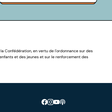
 la Confédération, en vertu de l'ordonnance sur des
nfants et des jeunes et sur le renforcement des
Retrouve CIAO sur Facebook
Retrouve CIAO sur Instagram
Retrouve CIAO sur YouTube
Découvre notre podcast