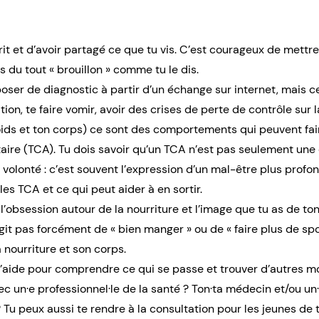
it et d’avoir partagé ce que tu vis. C’est courageux de mettr
s du tout « brouillon » comme tu le dis.
ser de diagnostic à partir d’un échange sur internet, mais ce
on, te faire vomir, avoir des crises de perte de contrôle sur la
ds et ton corps) ce sont des comportements qui peuvent fai
re (TCA). Tu dois savoir qu’un TCA n’est pas seulement une 
volonté : c’est souvent l’expression d’un mal-être plus profo
les TCA et ce qui peut aider à en sortir.
bsession autour de la nourriture et l’image que tu as de ton c
git pas forcément de « bien manger » ou de « faire plus de spo
a nourriture et son corps.
 d’aide pour comprendre ce qui se passe et trouver d’autres m
ec un·e professionnel·le de la santé ? Ton·ta médecin et/ou u
 ? Tu peux aussi te rendre à la consultation pour les jeunes de t