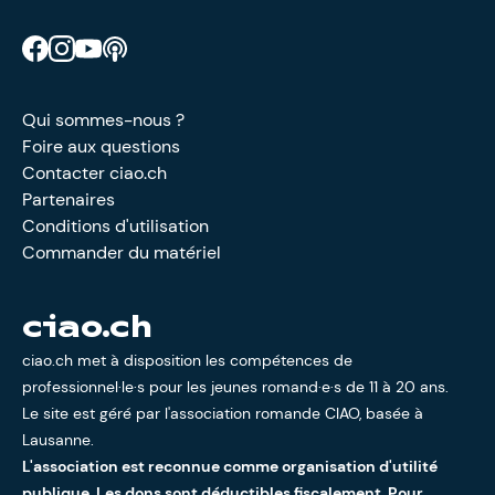
Retrouve CIAO sur Facebook
Retrouve CIAO sur Instagram
Retrouve CIAO sur YouTube
Découvre notre podcast
Qui sommes-nous ?
Foire aux questions
Contacter ciao.ch
Partenaires
Conditions d'utilisation
Commander du matériel
ciao.ch
ciao.ch met à disposition les compétences de
professionnel·le·s pour les jeunes romand·e·s de 11 à 20 ans.
Le site est géré par l'
association romande CIAO
, basée à
Lausanne.
L'association est reconnue comme organisation d'utilité
publique. Les dons sont déductibles fiscalement. Pour