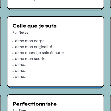
Celle que je suis
Par
Notos
J’aime mon corps
J’aime mon originalité
J’aime quand je sais écouter
J’aime mon sourire
J’aime…
J’aime…
J’aime…
Perfectionniste
Par
Etan