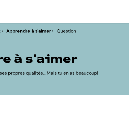
x
Apprendre à s'aimer
Question
e à s'aimer
ir ses propres qualités... Mais tu en as beaucoup!