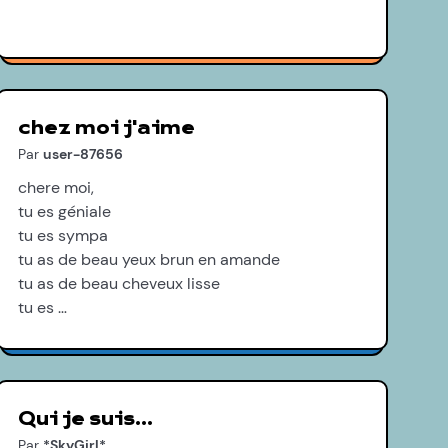
chez moi j'aime
Par
user-87656
chere moi,
tu es géniale
tu es sympa
tu as de beau yeux brun en amande
tu as de beau cheveux lisse
tu es …
Qui je suis…
Par
*SkyGirl*