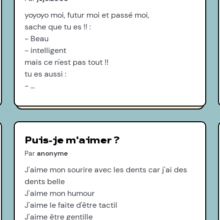
yoyoyo moi, futur moi et passé moi,
sache que tu es !! :
- Beau
- intelligent
mais ce n'est pas tout !!
tu es aussi :
- …
Puis-je m'aimer ?
Par
anonyme
J'aime mon sourire avec les dents car j'ai des
dents belle
J'aime mon humour
J'aime le faite d'être tactil
J'aime être gentille