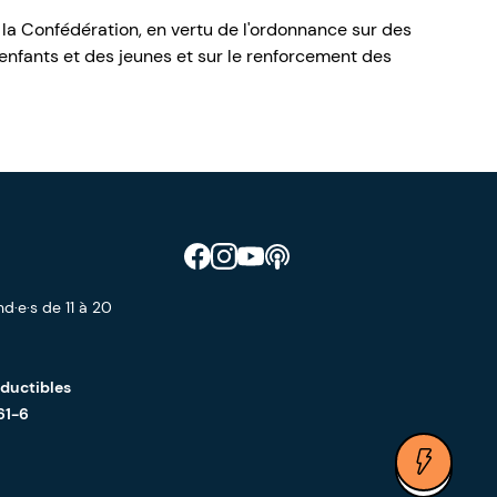
 la Confédération, en vertu de l'ordonnance sur des
nfants et des jeunes et sur le renforcement des
Retrouve CIAO sur Facebook
Retrouve CIAO sur Instagram
Retrouve CIAO sur YouTube
Découvre notre podcast
d·e·s de 11 à 20
éductibles
61-6
Ouvrir 