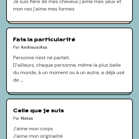
Je suis fière de mes cheveux j'aime mes yeux et
mon nez j'aime mes formes
Fais la particularité
Par
AnihouviAss
Personne n'est né parfait.
D'ailleurs, chaque personne, même la plus belle
du monde, à un moment ou à un autre, a déjà usé
de …
Celle que je suis
Par
Notos
J’aime mon corps
J’aime mon originalité