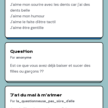
J'aime mon sourire avec les dents car j'ai des
dents belle
J'aime mon humour
J'aime le faite d'être tactil
J'aime être gentille
Question
Par
anonyme
Est ce que vous avez déjà baiser et sucer des
filles ou garçons ??
J'ai du mal à m'aimer
Par
la_questionneuse_pas_sûre_d'elle