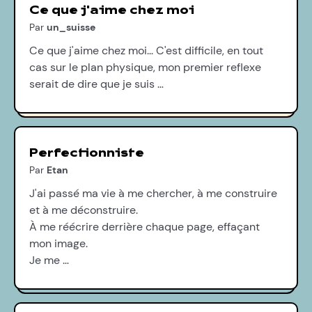
Ce que j'aime chez moi
Par
un_suisse
Ce que j'aime chez moi... C'est difficile, en tout
cas sur le plan physique, mon premier reflexe
serait de dire que je suis …
Perfectionniste
Par
Etan
J'ai passé ma vie à me chercher, à me construire
et à me déconstruire.
À me réécrire derrière chaque page, effaçant
mon image.
Je me …