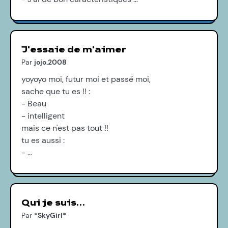
J'essaie de m'aimer
Par
jojo.2008
yoyoyo moi, futur moi et passé moi,
sache que tu es !! :
- Beau
- intelligent
mais ce n'est pas tout !!
tu es aussi :
- …
Qui je suis…
Par
*SkyGirl*