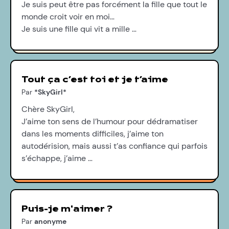
Je suis peut être pas forcément la fille que tout le
monde croit voir en moi…
Je suis une fille qui vit a mille …
Tout ça c’est toi et je t’aime
Par
*SkyGirl*
Chère SkyGirl,
J’aime ton sens de l’humour pour dédramatiser
dans les moments difficiles, j’aime ton
autodérision, mais aussi t’as confiance qui parfois
s’échappe, j’aime …
Puis-je m'aimer ?
Par
anonyme