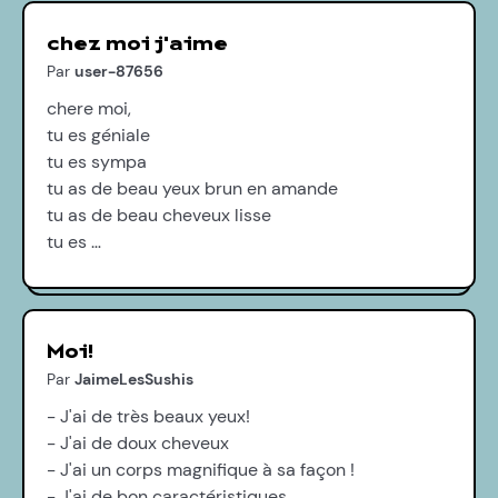
chez moi j'aime
Par
user-87656
chere moi,
tu es géniale
tu es sympa
tu as de beau yeux brun en amande
tu as de beau cheveux lisse
tu es …
Moi!
Par
JaimeLesSushis
- J'ai de très beaux yeux!
- J'ai de doux cheveux
- J'ai un corps magnifique à sa façon !
- J'ai de bon caractéristiques …