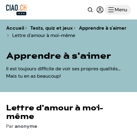
Recherche
Connexion ou i
Menu
Accueil
Tests, quiz et jeux
Apprendre à s'aimer
Lettre d'amour à moi-même
Apprendre à s'aimer
Il est toujours difficile de voir ses propres qualités...
Mais tu en as beaucoup!
Lettre d'amour à moi-
même
Par
anonyme