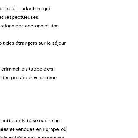
exe indépendant·e·s qui
 et respectueuses.
tations des cantons et des
it des étrangers sur le séjour
riminel·le·s (appelé·e·s «
nt des prostitué·e·s comme
 cette activité se cache un
nées et vendues en Europe, où
fois attirées par la promesse