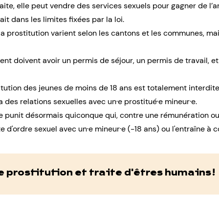
aite, elle peut vendre des services sexuels pour gagner de l’arg
fait dans les limites fixées par la loi.
la prostitution varient selon les cantons et les communes, m
ent doivent avoir un permis de séjour, un permis de travail, 
itution des jeunes de moins de 18 ans
est totalement interdite.
el a des relations sexuelles avec un·e prostitué·e mineur·e.
isse punit désormais quiconque qui, contre une rémunération 
d'ordre sexuel avec un·e mineur·e (-18 ans) ou l'entraîne à 
 prostitution et traite d'êtres humains !