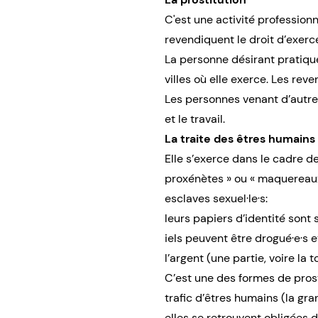
C'est une activité professionn
revendiquent le droit d’exerc
La personne désirant pratique
villes où elle exerce. Les reve
Les personnes venant d’autres
et le travail.
La traite des êtres humains
Elle s’exerce dans le cadre d
proxénètes » ou « maquereaux·
esclaves sexuel·le·s:
leurs papiers d’identité sont
iels peuvent être drogué·e·s et
l’argent (une partie, voire la t
C’est une des formes de prost
trafic d’êtres humains (la g
elles se retrouvent obligées 