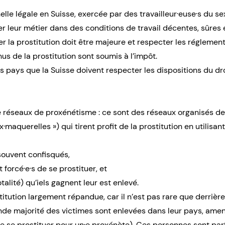
elle légale en Suisse, exercée par des travailleur·euse·s du s
er leur métier dans des conditions de travail décentes, sûres
r la prostitution doit être majeure et respecter les réglemen
nus de la prostitution sont soumis à l’impôt.
 pays que la Suisse doivent respecter les dispositions du dro
e réseaux de proxénétisme : ce sont des réseaux organisés de c
maquerelles ») qui tirent profit de la prostitution en utilisa
 souvent confisqués,
 forcé·e·s de se prostituer, et
otalité) qu’iels gagnent leur est enlevé.
itution largement répandue, car il n’est pas rare que derrière
rande majorité des victimes sont enlevées dans leur pays, ame
de se prostituer pour un·e proxénète). Ces personnes sont par