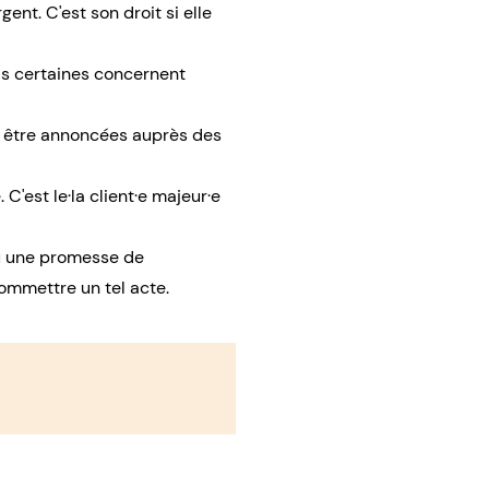
ent. C'est son droit si elle
ais certaines concernent
et être annoncées auprès des
 C'est le·la client·e majeur·e
ou une promesse de
commettre un tel acte.