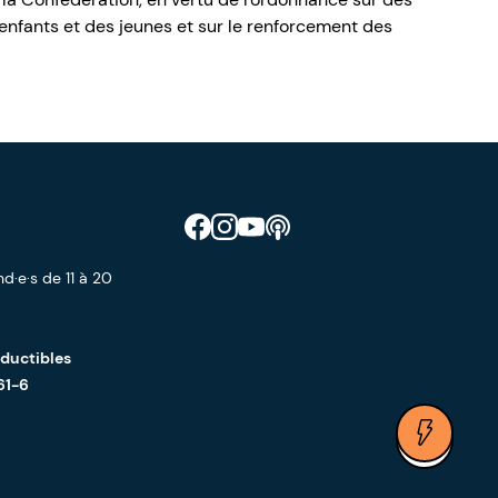
nfants et des jeunes et sur le renforcement des
Retrouve CIAO sur Facebook
Retrouve CIAO sur Instagram
Retrouve CIAO sur YouTube
Découvre notre podcast
d·e·s de 11 à 20
éductibles
61-6
Ouvrir 