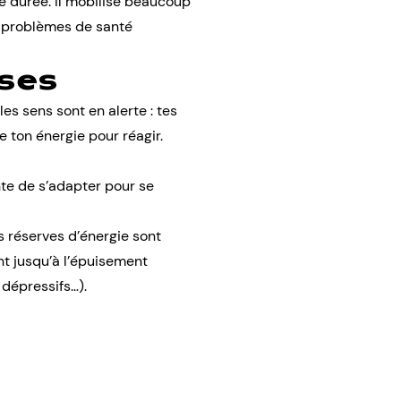
e durée. Il mobilise beaucoup
es problèmes de santé
ases
es sens sont en alerte : tes
 ton énergie pour réagir.
nte de s’adapter pour se
s réserves d’énergie sont
t jusqu’à l’épuisement
 dépressifs…).