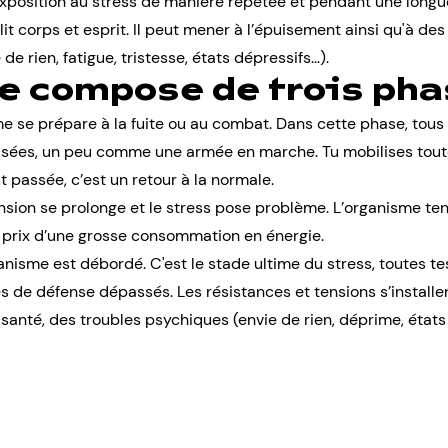
exposition au stress de manière répétée et pendant une longu
blit corps et esprit. Il peut mener à l’épuisement ainsi qu'à d
e rien, fatigue, tristesse, états dépressifs…).
se compose de trois ph
e se prépare à la fuite ou au combat. Dans cette phase, tous l
isées, un peu comme une armée en marche. Tu mobilises toute
t passée, c’est un retour à la normale.
ension se prolonge et le stress pose problème. L’organisme te
 prix d’une grosse consommation en énergie.
anisme est débordé. C'est le stade ultime du stress, toutes te
e défense dépassés. Les résistances et tensions s’installen
anté, des troubles psychiques (envie de rien, déprime, états