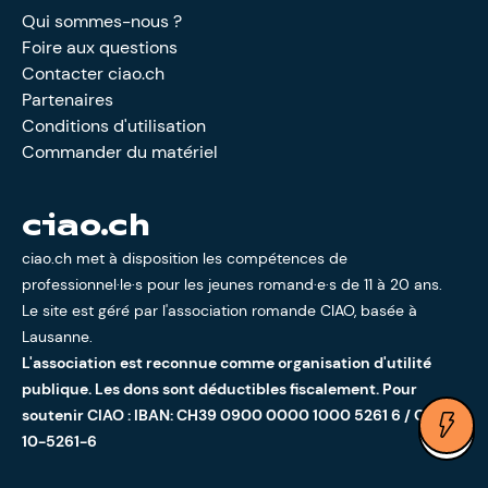
Qui sommes-nous ?
Foire aux questions
Contacter ciao.ch
Partenaires
Conditions d'utilisation
Commander du matériel
ciao.ch
ciao.ch met à disposition les compétences de
professionnel·le·s pour les jeunes romand·e·s de 11 à 20 ans.
Le site est géré par l'
association romande CIAO
, basée à
Lausanne.
L'association est reconnue comme organisation d'utilité
publique. Les dons sont déductibles fiscalement. Pour
soutenir CIAO : IBAN: CH39 0900 0000 1000 5261 6 / CCP:
Ouv
10-5261-6