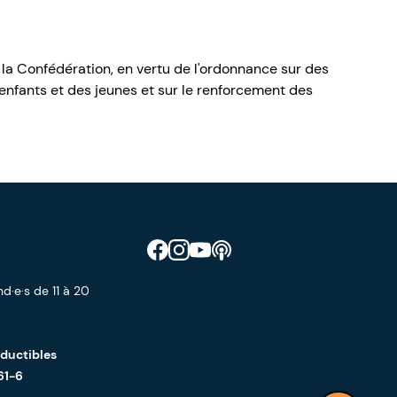
 la Confédération, en vertu de l'ordonnance sur des
nfants et des jeunes et sur le renforcement des
Retrouve CIAO sur Facebook
Retrouve CIAO sur Instagram
Retrouve CIAO sur YouTube
Découvre notre podcast
d·e·s de 11 à 20
éductibles
61-6