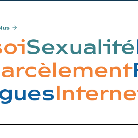
plus
oi
Sexualité
R
 harcèlemen
gues
Internet