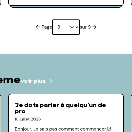
Page précédente
Page suivante
Page
sur 9
hème
voir plus
Je dois parler à quelqu'un de
pro
16 juillet 2026
Bonjour, Je sais pas comment commencer.😅