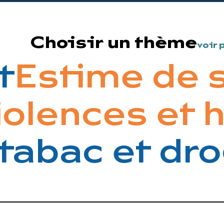
Choisir un thème
voir 
Estime de s
iolences et
tabac et dro