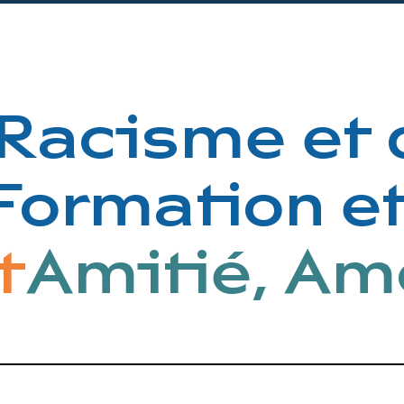
acisme et d
t
Formation e
Amitié, Amo