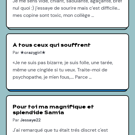
Je me sens vide, chiant, saoulante, agaçante, bref
nul quoi :) j’essaye de sourire mais c’est difficile…
mes copine sont toxic, mon collège …
A tous ceux qui souffrent
Par
★crazygirl★
«Je ne suis pas bizarre, je suis folle, une tarée,
même une cinglée si tu veux. Traite-moi de
psychopathe, je m'en fous,.... Parce …
Pour toi ma magnifique et
splendide Samia
Par
Jessaye22
J'ai remarqué que tu était trés discret c'est