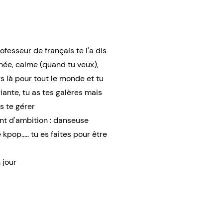
fesseur de français te l'a dis
onnée, calme (quand tu veux),
s là pour tout le monde et tu
riante, tu as tes galères mais
s te gérer
ment d'ambition : danseuse
pop..... tu es faites pour être
 jour