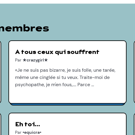
 membres
A tous ceux qui souffrent
Par
★crazygirl★
«Je ne suis pas bizarre, je suis folle, une tarée,
même une cinglée si tu veux. Traite-moi de
psychopathe, je m'en fous,.... Parce …
Eh toi...
Par
•equicra•