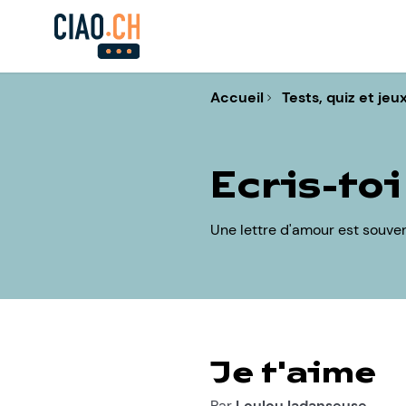
Accueil
Tests, quiz et jeu
Ecris-toi
Une lettre d'amour est souven
Je t'aime
Par
Loulou.ladanseuse