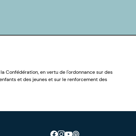
 la Confédération, en vertu de l'ordonnance sur des
nfants et des jeunes et sur le renforcement des
Retrouve CIAO sur Facebook
Retrouve CIAO sur Instagram
Retrouve CIAO sur YouTube
Découvre notre podcast