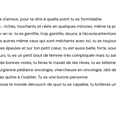
re d'amour, pour te dire à quelle point tu es formidable.
s , riches, touchants et réels en quelques minutes, même ta pro
 en or, tu es gentille, trop gentille, douce, à l'écoute,attenti
les autres même ceux qui sont méchants avec toi, tu es toujour
s épaules et sur ton petit cœur, tu est aussi belle, forte, sou
ours, tu es un petit bout de femme très compliquée mais tu sai
 de bonnes notes, tu feras le travail de tes rêves, tu as telle
urgienne pédiatre oncologie, chercheuse en oncologie, idol de k
es quitte à t'oublier. Tu es une bonne personne.
laisse le monde découvrir de quoi tu es capable, tu brilleras un