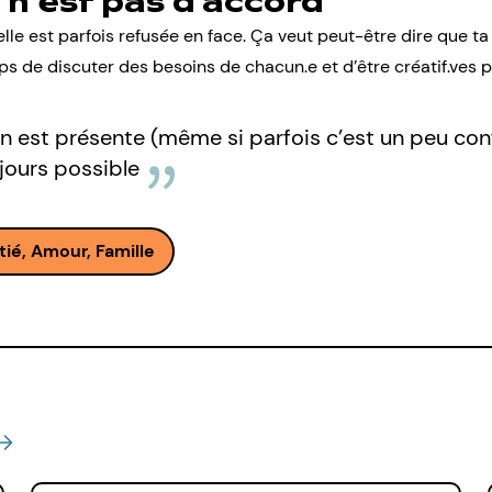
 n’est pas d’accord
e est parfois refusée en face. Ça veut peut-être dire que ta l
 de discuter des besoins de chacun.e et d’être créatif.ves po
n est présente (même si parfois c’est un peu confl
jours possible
tié, Amour, Famille