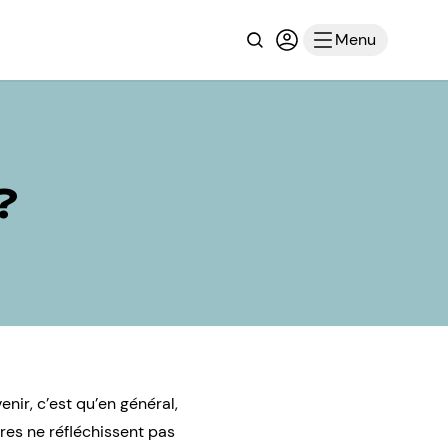
Recherche
Connexion ou inscri
Menu
?
nir, c’est qu’en général,
tres ne réfléchissent pas