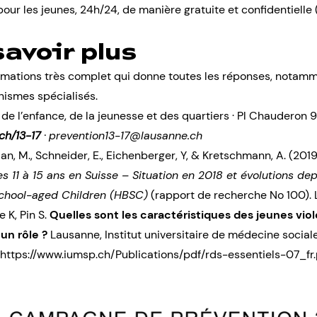
our les jeunes, 24h/24, de manière gratuite et confidentielle 
savoir plus
ormations très complet qui donne toutes les réponses, notamm
anismes spécialisés.
n de l’enfance, de la jeunesse et des quartiers · Pl Chauderon
ch/13-17
·
prevention13-17@lausanne.ch
n, M., Schneider, E., Eichenberger, Y, & Kretschmann, A. (2019
11 à 15 ans en Suisse – Situation en 2018 et évolutions dep
 School-aged Children (HBSC)
(rapport de recherche No 100). 
 K, Pin S.
Quelles sont les caractéristiques des jeunes v
un rôle ?
Lausanne, Institut universitaire de médecine sociale
https://www.iumsp.ch/Publications/pdf/rds-essentiels-07_fr