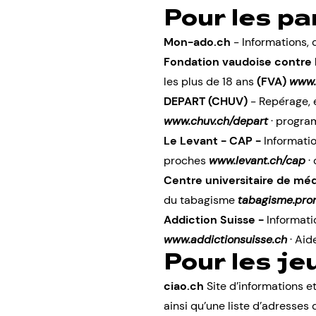
Pour les pa
Mon-ado.ch
- Informations, 
Fondation vaudoise contre 
les plus de 18 ans
(FVA)
www.
DEPART (CHUV)
- Repérage,
www.chuv.ch/depart
·
progra
Le Levant - CAP -
Informatio
proches
www.levant.ch/cap
·
Centre universitaire de méd
du tabagisme
tabagisme.pro
Addiction Suisse -
Informatio
www.addictionsuisse.ch
· Aid
Pour les je
ciao.ch
Site d’informations e
ainsi qu’une liste d’adresses d