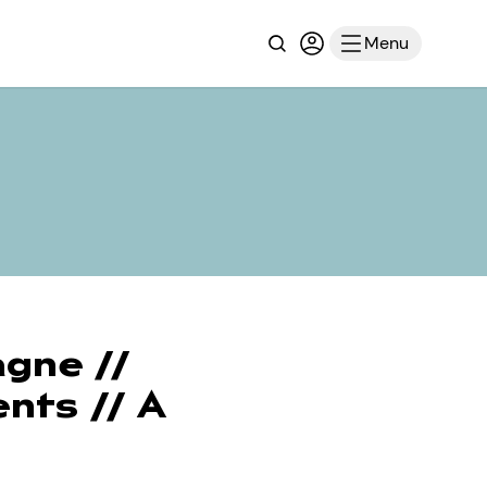
Recherche
Connexion ou inscri
Menu
agne
//
ents
//
A