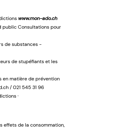
ddictions
www.mon-ado.ch
d public Consultations pour
s de substances -
urs de stupéfiants et les
s en matière de prévention
d.ch
/ 021 545 31 96
ictions ·
es effets de la consommation,