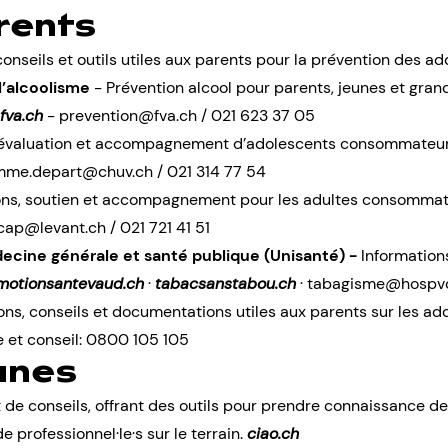
rents
conseils et outils utiles aux parents pour la prévention des a
l’alcoolisme
- Prévention alcool pour parents, jeunes et gran
fva.ch
-
prevention@fva.ch
/ 021 623 37 05
 évaluation et accompagnement d’adolescents consommateur
mme.depart@chuv.ch
/ 021 314 77 54
ns, soutien et accompagnement pour les adultes consommate
cap@levant.ch
/ 021 721 41 51
ecine générale et santé publique (Unisanté) -
Information
motionsantevaud.ch
·
tabacsanstabou.ch
·
tabagisme@hospv
ns, conseils et documentations utiles aux parents sur les add
e et conseil: 0800 105 105
unes
t de conseils, offrant des outils pour prendre connaissance d
e professionnel·le·s sur le terrain.
ciao.ch