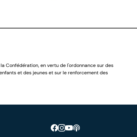
 la Confédération, en vertu de l'ordonnance sur des
nfants et des jeunes et sur le renforcement des
Retrouve CIAO sur Facebook
Retrouve CIAO sur Instagram
Retrouve CIAO sur YouTube
Découvre notre podcast