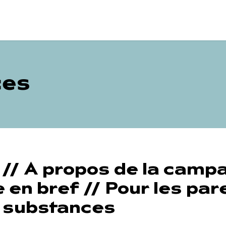
ces
//
A propos de la camp
 en bref
//
Pour les par
 substances