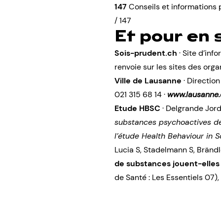
147
Conseils et informations p
/ 147
Et pour en 
Sois-prudent.ch
· Site d’inf
renvoie sur les sites des org
Ville de Lausanne
· Directio
021 315 68 14 ·
www.lausanne.
Etude HBSC
· Delgrande Jorda
substances psychoactives des 
l’étude Health Behaviour in
Lucia S, Stadelmann S, Brändle
de substances jouent-elles 
de Santé : Les Essentiels 07),