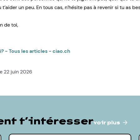
t’aider un peu. En tous cas, n’hésite pas à revenir si tu as be
n de toi,
i? - Tous les articles - ciao.ch
le 22 juin 2026
nt t’intéresser
voir plus