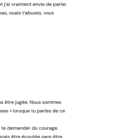
t j’ai vraiment envie de parler
as, ouais t’abuses, vous
ans être jugée. Nous sommes
uses » lorsque tu parles de ce
 dû te demander du courage.
erais être écoutée sans être