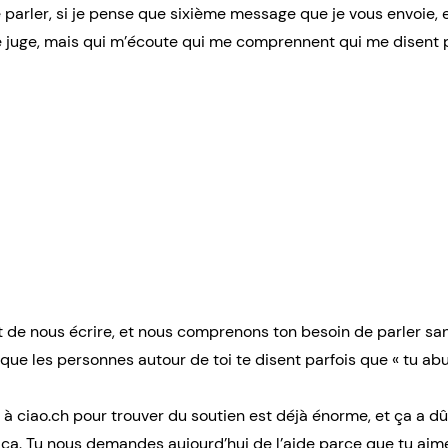
 parler, si je pense que sixième message que je vous envoie, e
 juge, mais qui m’écoute qui me comprennent qui me disent p
it de nous écrire, et nous comprenons ton besoin de parler s
e que les personnes autour de toi te disent parfois que « tu ab
it à ciao.ch pour trouver du soutien est déjà énorme, et ça a
r ça. Tu nous demandes aujourd’hui de l’aide parce que tu aim