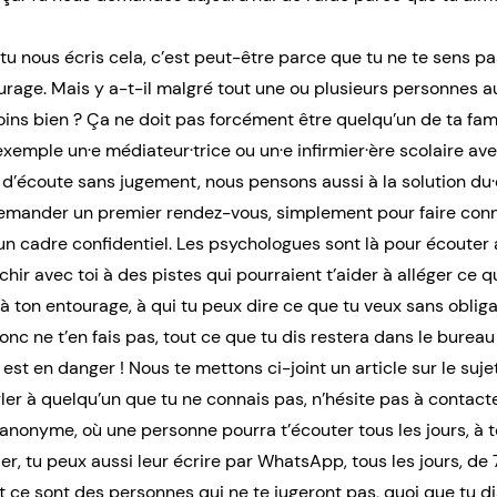
tu nous écris cela, c’est peut-être parce que tu ne te sens p
rage. Mais y a-t-il malgré tout une ou plusieurs personnes au
ins bien ? Ça ne doit pas forcément être quelqu’un de ta famil
xemple un·e médiateur·trice ou un·e infirmier·ère scolaire avec 
’écoute sans jugement, nous pensons aussi à la solution du·
 demander un premier rendez-vous, simplement pour faire conn
 un cadre confidentiel. Les psychologues sont là pour écouter 
chir avec toi à des pistes qui pourraient t’aider à alléger ce 
 ton entourage, à qui tu peux dire ce que tu veux sans obliga
onc ne t’en fais pas, tout ce que tu dis restera dans le bureau
 est en danger ! Nous te mettons ci-joint un article sur le sujet
arler à quelqu’un que tu ne connais pas, n’hésite pas à contact
t anonyme, où une personne pourra t’écouter tous les jours, à t
er, tu peux aussi leur écrire par WhatsApp, tous les jours, de
 ce sont des personnes qui ne te jugeront pas, quoi que tu di