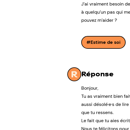
J’ai vraiment besoin de
à quelqu’un pas qui me
pouvez m’aider ?
Estime de soi
Réponse
Bonjour,
Tu as vraiment bien fa
aussi désolé·e·s de lir
que tu ressens.
Le fait que tu aies écr
Nous te félicitons pou