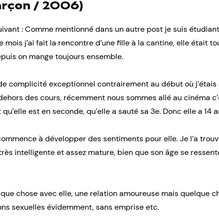
arçon / 2006)
ivant : Comme mentionné dans un autre post je suis étudiant
e mois j’ai fait la rencontre d’une fille à la cantine, elle était
 depuis on mange toujours ensemble.
de complicité exceptionnel contrairement au début où j’étais 
dehors des cours, récemment nous sommes allé au cinéma c’é
qu’elle est en seconde, qu’elle a sauté sa 3e. Donc elle a 14 an
e commence à développer des sentiments pour elle. Je l’a trou
 très intelligente et assez mature, bien que son âge se ressente
elque chose avec elle, une relation amoureuse mais quelque ch
ions sexuelles évidemment, sans emprise etc.