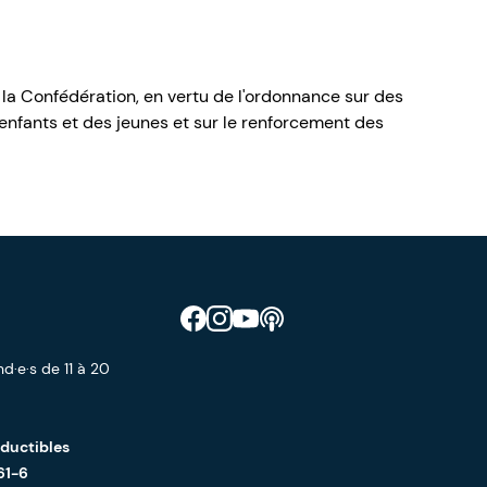
 la Confédération, en vertu de l'ordonnance sur des
nfants et des jeunes et sur le renforcement des
Retrouve CIAO sur Facebook
Retrouve CIAO sur Instagram
Retrouve CIAO sur YouTube
Découvre notre podcast
d·e·s de 11 à 20
éductibles
61-6