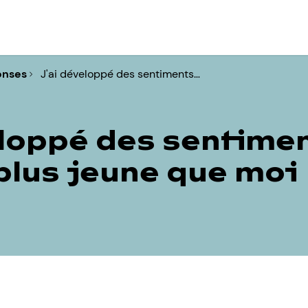
onses
J'ai développé des sentiments…
eloppé des sentime
 plus jeune que moi