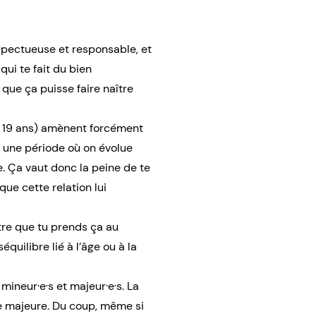
spectueuse et responsable, et
 qui te fait du bien
que ça puisse faire naître
 / 19 ans) amènent forcément
 une période où on évolue
e. Ça vaut donc la peine de te
ue cette relation lui
ntre que tu prends ça au
équilibre lié à l’âge ou à la
 mineur·e·s et majeur·e·s. La
ne majeure. Du coup, même si