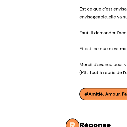
Est ce que c’est envis
envisageable..elle va s
Faut-il demander l’ac
Et est-ce que c’est mal
Mercii d’avance pour 
(PS : Tout à repris de l
Amitié, Amour, Fa
Réponse