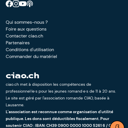
Retrouve CIAO sur Facebook
Retrouve CIAO sur Instagram
Retrouve CIAO sur YouTube
Découvre notre podcast
Qui sommes-nous ?
Foire aux questions
Contacter ciao.ch
Partenaires
Conditions d'utilisation
Commander du matériel
ciao.ch
ciao.ch met à disposition les compétences de
professionnel·le·s pour les jeunes romand·e·s de 11 à 20 ans.
Le site est géré par l'
association romande CIAO
, basée à
Lausanne.
L'association est reconnue comme organisation d'utilité
publique. Les dons sont déductibles fiscalement. Pour
soutenir CIAO : IBAN: CH39 0900 0000 1000 5261 6 / CCP:
Ouv