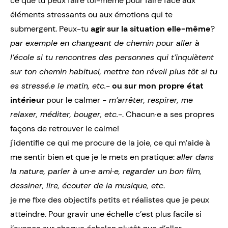
ce que tu peux faire toi-même pour faire face aux
éléments stressants ou aux émotions qui te
submergent. Peux-tu
agir sur la situation elle-même
?
par exemple en changeant de chemin pour aller à
l’école si tu rencontres des personnes qui t’inquiètent
sur ton chemin habituel, mettre ton réveil plus tôt si tu
es stressé.e le matin, etc.-
ou sur mon propre état
intérieur
pour le calmer
- m’arrêter, respirer, me
relaxer, méditer, bouger, etc.-
. Chacun∙e a ses propres
façons de retrouver le calme!
j'identifie ce qui me procure de la joie, ce qui m’aide à
me sentir bien et que je le mets en pratique:
aller dans
la nature, parler à un
∙
e ami
∙
e, regarder un bon film,
dessiner, lire, écouter de la musique, etc
.
je me fixe des objectifs petits et réalistes que je peux
atteindre. Pour gravir une échelle c’est plus facile si