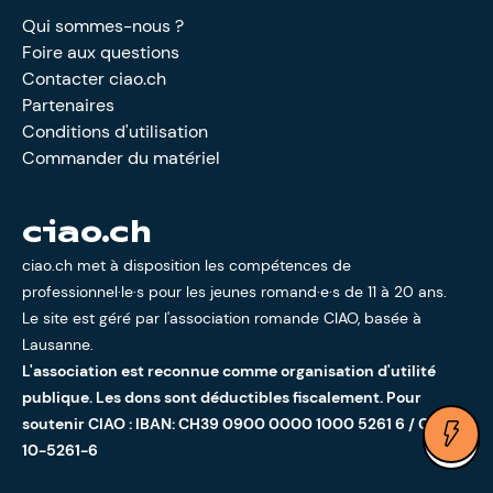
Qui sommes-nous ?
Foire aux questions
Contacter ciao.ch
Partenaires
Conditions d'utilisation
Commander du matériel
ciao.ch
ciao.ch met à disposition les compétences de
professionnel·le·s pour les jeunes romand·e·s de 11 à 20 ans.
Le site est géré par l'
association romande CIAO
, basée à
Lausanne.
L'association est reconnue comme organisation d'utilité
publique. Les dons sont déductibles fiscalement. Pour
soutenir CIAO : IBAN: CH39 0900 0000 1000 5261 6 / CCP:
Ouv
10-5261-6