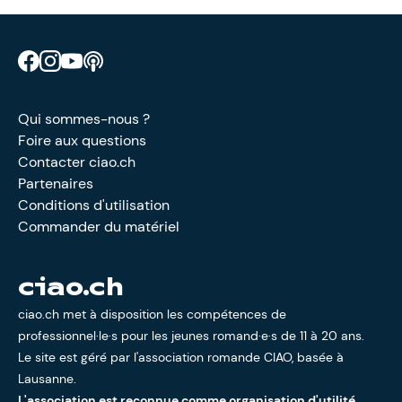
Retrouve CIAO sur Facebook
Retrouve CIAO sur Instagram
Retrouve CIAO sur YouTube
Découvre notre podcast
Qui sommes-nous ?
Foire aux questions
Contacter ciao.ch
Partenaires
Conditions d'utilisation
Commander du matériel
ciao.ch
ciao.ch met à disposition les compétences de
professionnel·le·s pour les jeunes romand·e·s de 11 à 20 ans.
Le site est géré par l'
association romande CIAO
, basée à
Lausanne.
L'association est reconnue comme organisation d'utilité