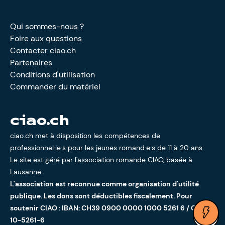
Qui sommes-nous ?
Foire aux questions
Contacter ciao.ch
Partenaires
Conditions d'utilisation
Commander du matériel
ciao.ch
ciao.ch met à disposition les compétences de
professionnel·le·s pour les jeunes romand·e·s de 11 à 20 ans.
Le site est géré par l'
association romande CIAO
, basée à
Lausanne.
L'association est reconnue comme organisation d'utilité
publique. Les dons sont déductibles fiscalement. Pour
soutenir CIAO : IBAN: CH39 0900 0000 1000 5261 6 / CCP:
Ouv
10-5261-6