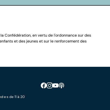
 la Confédération, en vertu de l'ordonnance sur des
nfants et des jeunes et sur le renforcement des
Retrouve CIAO sur Facebook
Retrouve CIAO sur Instagram
Retrouve CIAO sur YouTube
Découvre notre podcast
d·e·s de 11 à 20