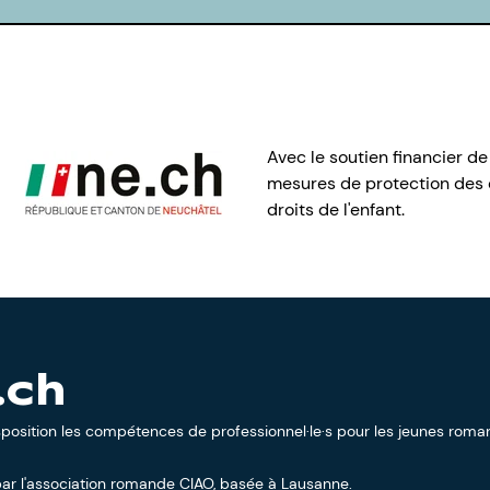
Avec le soutien financier de
mesures de protection des e
droits de l'enfant.
.ch
sposition les compétences de professionnel·le·s pour les jeunes roman
ar l'
association romande CIAO
, basée à Lausanne.