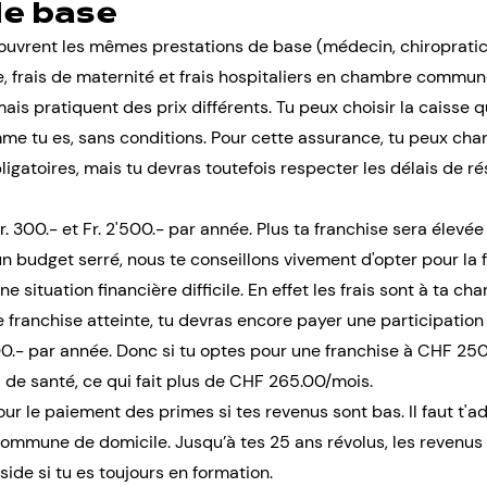
de base
ouvrent les mêmes prestations de base (médecin, chiropratici
frais de maternité et frais hospitaliers en chambre commun
ais pratiquent des prix différents. Tu peux choisir la caisse q
mme tu es, sans conditions. Pour cette assurance, tu peux ch
ligatoires, mais tu devras toutefois respecter les délais de rés
r. 300.- et Fr. 2'500.- par année. Plus ta franchise sera élevé
budget serré, nous te conseillons vivement d'opter pour la f
 situation financière difficile. En effet les frais sont à ta ch
te franchise atteinte, tu devras encore payer une participation
0.- par année. Donc si tu optes pour une franchise à CHF 250
de santé, ce qui fait plus de CHF 265.00/mois.
ur le paiement des primes si tes revenus sont bas. Il faut t'a
ommune de domicile. Jusqu’à tes 25 ans révolus, les revenus 
ide si tu es toujours en formation.