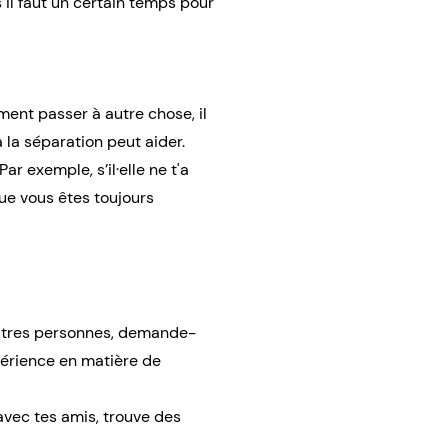
s il faut un certain temps pour
iment passer à autre chose, il
 la séparation peut aider.
r exemple, s’il·elle ne t'a
que vous êtes toujours
autres personnes, demande-
xpérience en matière de
avec tes amis, trouve des