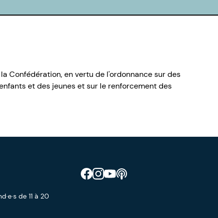
 la Confédération, en vertu de l'ordonnance sur des
nfants et des jeunes et sur le renforcement des
Retrouve CIAO sur Facebook
Retrouve CIAO sur Instagram
Retrouve CIAO sur YouTube
Découvre notre podcast
d·e·s de 11 à 20