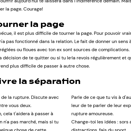
souffrir aujourd'hui te laissera dans l'indifférence demain. Mai
er la page. Courage!
tourner la page
cue, il est plus difficile de tourner la page. Pour pouvoir vra
a pas fonctionné dans la relation. Le fait de donner un sens à
 réglées ou floues avec ton ex sont sources de complications. Pa
 décision de te quitter ou si tu le·la revois régulièrement et 
a rend plus difficile de passer à autre chose.
vre la séparation
s de la rupture. Discute avec
Parle de ce que tu vis à d'
entre vous deux.
leur de te parler de leur e
, cela t'aidera à passer à
rupture amoureuse.
on n'a pas marché, mais si tu
Change-toi les idées : sors 
quelque chose de cette
distractions, fais du sport...