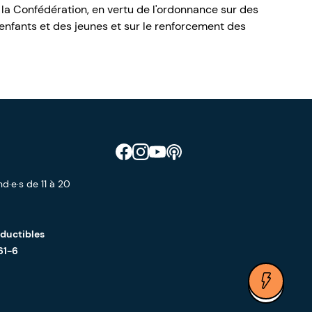
 la Confédération, en vertu de l'ordonnance sur des
nfants et des jeunes et sur le renforcement des
Retrouve CIAO sur Facebook
Retrouve CIAO sur Instagram
Retrouve CIAO sur YouTube
Découvre notre podcast
d·e·s de 11 à 20
éductibles
61-6
Ouvrir 