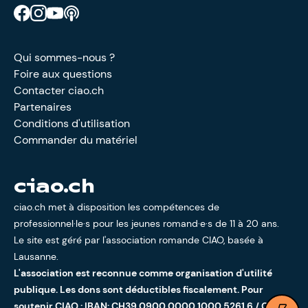
Retrouve CIAO sur Facebook
Retrouve CIAO sur Instagram
Retrouve CIAO sur YouTube
Découvre notre podcast
Qui sommes-nous ?
Foire aux questions
Contacter ciao.ch
Partenaires
Conditions d'utilisation
Commander du matériel
ciao.ch
ciao.ch met à disposition les compétences de
professionnel·le·s pour les jeunes romand·e·s de 11 à 20 ans.
Le site est géré par l'
association romande CIAO
, basée à
Lausanne.
L'association est reconnue comme organisation d'utilité
publique. Les dons sont déductibles fiscalement. Pour
soutenir CIAO : IBAN: CH39 0900 0000 1000 5261 6 / CCP: