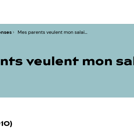
onses
Mes parents veulent mon salai…
nts veulent mon sa
10)