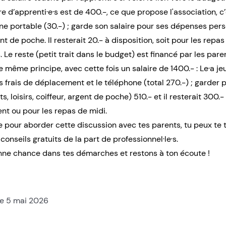
re d’apprenti·e·s est de 400.-, ce que propose l'association, c’
ne portable (30.-) ; garde son salaire pour ses dépenses pers
nt de poche. Il resterait 20.- à disposition, soit pour les repas
 Le reste (petit trait dans le budget) est financé par les pare
 même principe, avec cette fois un salaire de 1400.- : Le·a je
es frais de déplacement et le téléphone (total 270.-) ; garder
 loisirs, coiffeur, argent de poche) 510.- et il resterait 300.-
ent ou pour les repas de midi.
de pour aborder cette discussion avec tes parents, tu peux te
conseils gratuits de la part de professionnel·le·s.
nne chance dans tes démarches et restons à ton écoute !
le 5 mai 2026