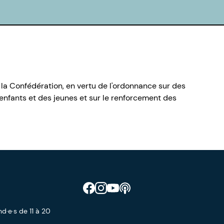
 la Confédération, en vertu de l'ordonnance sur des
nfants et des jeunes et sur le renforcement des
Retrouve CIAO sur Facebook
Retrouve CIAO sur Instagram
Retrouve CIAO sur YouTube
Découvre notre podcast
d·e·s de 11 à 20