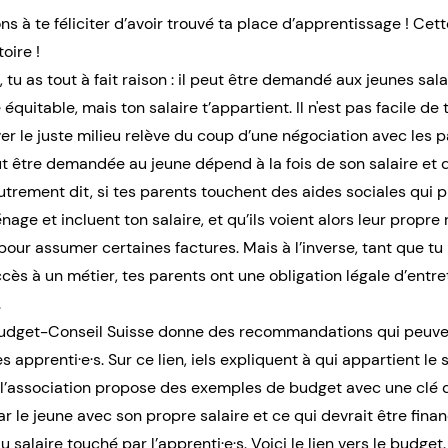
s à te féliciter d’avoir trouvé ta place d’apprentissage ! Cet
oire !
 tu as tout à fait raison : il peut être demandé aux jeunes sal
uitable, mais ton salaire t’appartient. Il n'est pas facile d
ver le juste milieu relève du coup d’une négociation avec les p
t être demandée au jeune dépend à la fois de son salaire et d
Autrement dit, si tes parents touchent des aides sociales qui
ge et incluent ton salaire, et qu’ils voient alors leur propre
é pour assumer certaines factures. Mais à l’inverse, tant que tu
ès à un métier, tes parents ont une obligation légale d’entret
.
 Budget-Conseil Suisse donne des recommandations qui peuven
 apprenti·e·s. Sur
ce lien
, iels expliquent à qui appartient le 
, l’association propose des exemples de budget avec une clé d
ar le jeune avec son propre salaire et ce qui devrait être fina
alaire touché par l’apprenti·e·s. Voici le lien vers
le budget
.