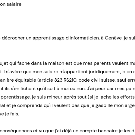
on salaire
de décrocher un apprentissage d'informaticien, à Genève, je sui
et qui fache dans la maison est que mes parents veulent mo
 il s'avère que mon salaire m'appartient juridiquement, bien 
ère équitable (article 323 RS210, code civil suisse, sauf erreur
nt ils s'en fichent qu'il soit à moi ou non. J'ai peur car mes p
apprentissage, je suis mineur après tout (si je lache les effort
l et je comprends qu'il veulent pas que je gaspille mon argent
 je fais.
es conséquences et vu que j'ai déjà un compte bancaire je les 