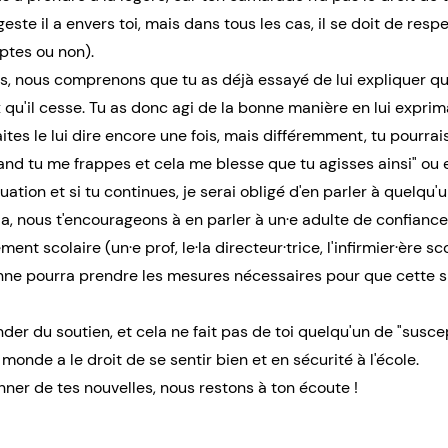
ste il a envers toi, mais dans tous les cas, il se doit de resp
ptes ou non).
ns, nous comprenons que tu as déjà essayé de lui expliquer 
qu'il cesse. Tu as donc agi de la bonne manière en lui exprim
ites le lui dire encore une fois, mais différemment, tu pourra
and tu me frappes et cela me blesse que tu agisses ainsi" ou 
ation et si tu continues, je serai obligé d'en parler à quelqu'u
la, nous t'encourageons à en parler à un·e adulte de confiance
ent scolaire (un·e prof, le·la directeur·trice, l'infirmier·ère sco
onne pourra prendre les mesures nécessaires pour que cette s
der du soutien, et cela ne fait pas de toi quelqu'un de "suscep
monde a le droit de se sentir bien et en sécurité à l'école.
nner de tes nouvelles, nous restons à ton écoute !