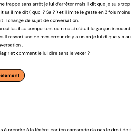
frappe sans arrêt je lui d’arrêter mais il dit que je suis trop
 sa il me dit ( quoi ? Sa ? ) et il imite le geste en 3 fois moins
ait il change de sujet de conversation.
rouilles il se comportent comme si c’était le garçon innocent 
ès il ressort une de mes erreur de y a un an je lui di que y a a
versation .
agir et comment le lui dire sans le vexer ?
cèlement
as à prendre à la légère, car ton camarade n'a pas le droit de