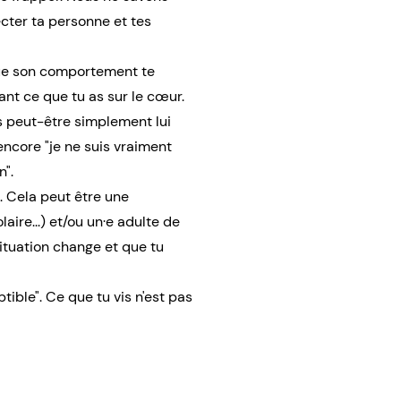
ecter ta personne et tes
que son comportement te
ant ce que tu as sur le cœur.
is peut-être simplement lui
encore "je ne suis vraiment
n".
. Cela peut être une
laire...) et/ou un·e adulte de
ituation change et que tu
tible". Ce que tu vis n'est pas