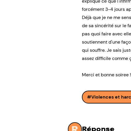
expliqué ce que l'infir
forcément 3-4 jours ap
Déjà que je ne me sens
de sa sincérité sur le 
pas quoi faire avec el
soutiennent d'une faço
qui souffre. Je sais ju
assez difficile comme 
Merci et bonne soiree !
Violences et har
Réponse