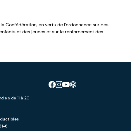
 la Confédération, en vertu de l'ordonnance sur des
nfants et des jeunes et sur le renforcement des
Retrouve CIAO sur Facebook
Retrouve CIAO sur Instagram
Retrouve CIAO sur YouTube
Découvre notre podcast
d·e·s de 11 à 20
éductibles
61-6