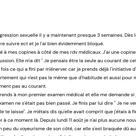
agression sexuelle il y a maintenant presque 3 semaines. Dès l
ire suivre ect et je l'ai bien évidemment bloqué.
lé à mes copines à côté de mes rdv médicaux. J'ai une copin
ssion. Elle m'a dit " Je pensais être la seule au courant de cett
fois ce qui a fini par m'énerver car je prends déjà l'initiative 
rtement qui n'est pas le même que d'habitude et aussi pour 
ument pas au courant.
e rends à mon premier examen médical et elle me demande si je
'examen ne s'était pas bien passé. Je finis par lui dire " Je ne
e te laisse". Je m'étais dis qu'elle avait comprit que j'étais à 
r à ce moment là. Depuis lundi 11 août je n'ai plus aucune nouve
n peu du voyeurisme de son côté, car elle s'est braquée dû au f