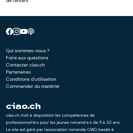
de l'enfant.
Retrouve CIAO sur Facebook
Retrouve CIAO sur Instagram
Retrouve CIAO sur YouTube
Découvre notre podcast
Qui sommes-nous ?
Foire aux questions
Contacter ciao.ch
Partenaires
Conditions d'utilisation
Commander du matériel
ciao.ch
ciao.ch met à disposition les compétences de
professionnel·le·s pour les jeunes romand·e·s de 11 à 20 ans.
Le site est géré par l'
association romande CIAO
, basée à