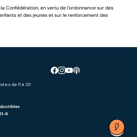
 la Confédération, en vertu de l'ordonnance sur des
nfants et des jeunes et sur le renforcement des
Retrouve CIAO sur Facebook
Retrouve CIAO sur Instagram
Retrouve CIAO sur YouTube
Découvre notre podcast
d·e·s de 11 à 20
éductibles
61-6
Ouvrir 