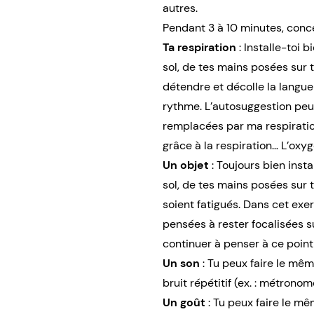
autres.
Pendant 3 à 10 minutes, conc
Ta respiration
: Installe-toi 
sol, de tes mains posées sur 
détendre et décolle la langue 
rythme. L’autosuggestion peu
remplacées par ma respiratio
grâce à la respiration… L’ox
Un objet
: Toujours bien inst
sol, de tes mains posées sur 
soient fatigués. Dans cet exe
pensées à rester focalisées su
continuer à penser à ce point
Un son
: Tu peux faire le mêm
bruit répétitif (ex. : métronome
Un goût
: Tu peux faire le m