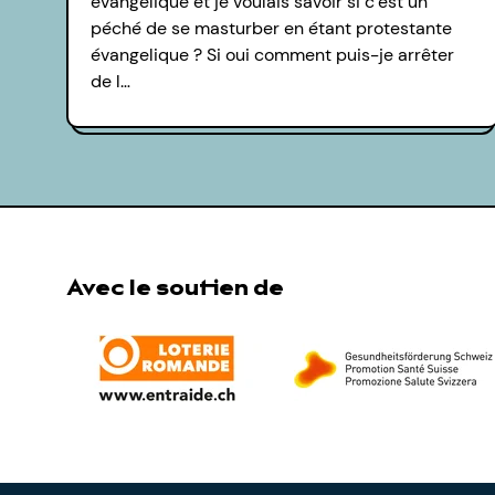
évangélique et je voulais savoir si c’est un
péché de se masturber en étant protestante
évangelique ? Si oui comment puis-je arrêter
de l…
Avec le soutien de