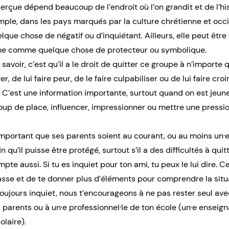
erçue dépend beaucoup de l’endroit où l’on grandit et de l’hi
emple, dans les pays marqués par la culture chrétienne et occid
que chose de négatif ou d’inquiétant. Ailleurs, elle peut êtr
ême comme quelque chose de protecteur ou symbolique.
savoir, c’est qu’il a le droit de quitter ce groupe à n’importe
er, de lui faire peur, de le faire culpabiliser ou de lui faire croi
. C’est une information importante, surtout quand on est jeune
up de place, influencer, impressionner ou mettre une pressio
 important que ses parents soient au courant, ou au moins un·
 qu’il puisse être protégé, surtout s’il a des difficultés à quit
mpte aussi. Si tu es inquiet pour ton ami, tu peux le lui dire. C
asse et de te donner plus d’éléments pour comprendre la situat
toujours inquiet, nous t’encourageons à ne pas rester seul avec
 parents ou à un·e professionnel·le de ton école (un·e enseignan
olaire).