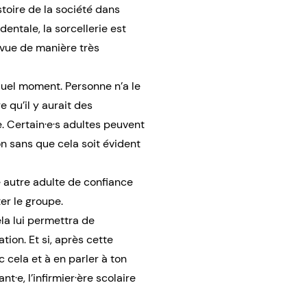
stoire de la société dans
entale, la sorcellerie est
e vue de manière très
 quel moment. Personne n’a le
re qu’il y aurait des
. Certain·e·s adultes peuvent
n sans que cela soit évident
e autre adulte de confiance
ter le groupe.
ela lui permettra de
ion. Et si, après cette
 cela et à en parler à ton
t·e, l’infirmier·ère scolaire