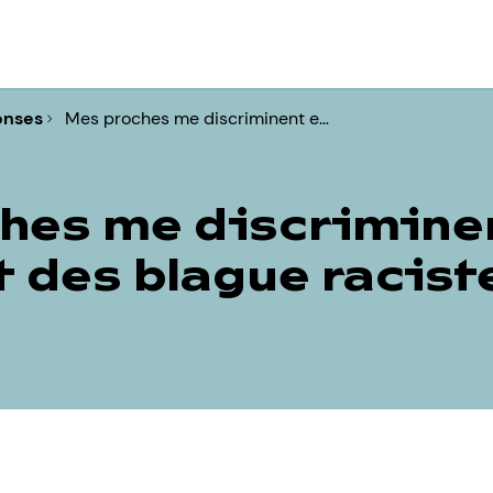
onses
Mes proches me discriminent e…
hes me discriminen
t des blague racist