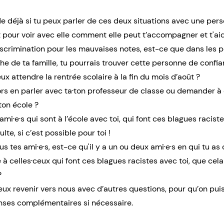
de déjà si tu peux parler de ces deux situations avec une per
t pour voir avec elle comment elle peut t’accompagner et t'aid
iscrimination pour les mauvaises notes, est-ce que dans les 
he de ta famille, tu pourrais trouver cette personne de confia
ux attendre la rentrée scolaire à la fin du mois d’août ?
alors en parler avec ta·ton professeur de classe ou demander à
 ton école ?
ami·e·s qui sont à l’école avec toi, qui font ces blagues racist
te, si c’est possible pour toi !
us tes ami·e·s, est-ce qu'il y a un ou deux ami·e·s en qui tu as
e à celles·ceux qui font ces blagues racistes avec toi, que cel
?
peux revenir vers nous avec d’autres questions, pour qu’on pui
nses complémentaires si nécessaire.