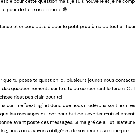
désolé pour cette question mais je suis nouvelle et je ne com
J ai peur de faire une bourde 😅
lance et encore désolé pour le petit problème de tout a l heu
ur que tu poses ta question ici, plusieurs jeunes nous contacte
des questionnements sur le site ou concernant le forum ☺️. Tu
hose n'est pas clair pour toi !
ns comme "sexting" et donc que nous modérons sont les mess
i que les messages qui ont pour but de s'exciter mutuellemen
onne ayant posté ces messages. Si malgré cela, l'utilisateur·
ing, nous nous voyons obligé·e·s de suspendre son compte.