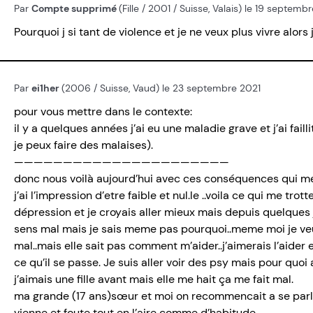
Par
Compte supprimé
(Fille / 2001 / Suisse, Valais) le 19 septemb
Pourquoi j si tant de violence et je ne veux plus vivre alors j
Par
ei1her
(2006 / Suisse, Vaud) le 23 septembre 2021
pour vous mettre dans le contexte:
il y a quelques années j’ai eu une maladie grave et j’ai fai
je peux faire des malaises).
——————————————————————
donc nous voilà aujourd’hui avec ces conséquences qui m
j’ai l’impression d’etre faible et nul.le ..voila ce qui me trott
dépression et je croyais aller mieux mais depuis quelques 
sens mal mais je sais meme pas pourquoi..meme moi je veut
mal..mais elle sait pas comment m’aider..j’aimerais l’aide
ce qu’il se passe. Je suis aller voir des psy mais pour quoi
j’aimais une fille avant mais elle me hait ça me fait mal.
ma grande (17 ans)sœur et moi on recommencait a se parler 
vienne et foute tout en l’aire comme d’habitude..