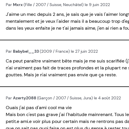
Par
Mxrx
(Fille / 2007 / Suisse, Neuchâtel) le 9 juin 2022
J'aime un mec depuis 2 ans, je sais que je vais l'aimer longt
mentalement et je veux l'aider mais il a beaucoup trop d'ego
dans les yeux enfaite je ne t'ai jamais aime, j'en ai rien a fo
Par
Babybel__33
(2009 / France) le 27 juin 2022
Ca peut paraître vraiment bête mais je me suis scarifiée (j
n'ai vraiment pas fait de traces profondes et la plupart ne
gouttes. Mais je n'ai vraiment pas envie que ça reste.
Par
Azerty2088
(Garçon / 2007 / Suisse, Jura) le 4 août 2022
Ouais j'ai pas d'ami cool ma vie
Mais bon c'est pas grave j'ai l'habitude mainrenant. Tous 
petit.e ami.e voir plus pour certain mais ne rentrons pas da
que on sait pas quoi faire on est plus du genre à rester tou