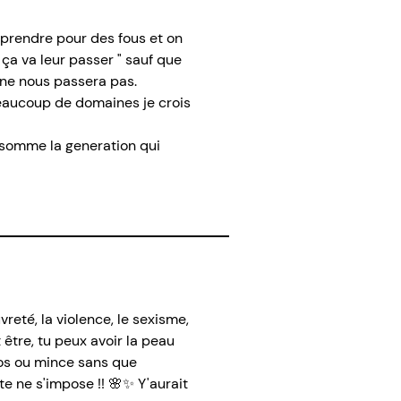
 prendre pour des fous et on
 ça va leur passer " sauf que
a ne nous passera pas.
beaucoup de domaines je crois
 somme la generation qui
reté, la violence, le sexisme,
 être, tu peux avoir la peau
gros ou mince sans que
e ne s'impose !! 🌸✨ Y'aurait