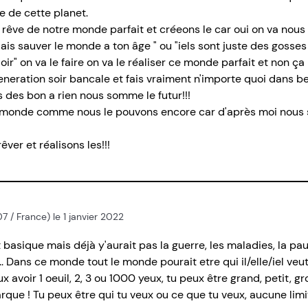
e de cette planet.
rêve de notre monde parfait et créeons le car oui on va nous
ais sauver le monde a ton âge " ou "iels sont juste des gosses
oir" on va le faire on va le réaliser ce monde parfait et non ç
generation soir bancale et fais vraiment n'importe quoi dans 
des bon a rien nous somme le futur!!!
de monde comme nous le pouvons encore car d'après moi nous
ver et réalisons les!!!
07 / France) le 1 janvier 2022
asique mais déjà y'aurait pas la guerre, les maladies, la pauv
.. Dans ce monde tout le monde pourait etre qui il/elle/iel veut
eux avoir 1 oeuil, 2, 3 ou 1000 yeux, tu peux être grand, petit, 
que ! Tu peux être qui tu veux ou ce que tu veux, aucune limit