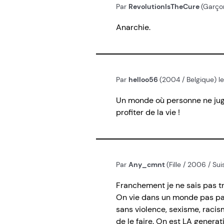
Par
RevolutionIsTheCure
(Garço
Anarchie.
Par
helloo56
(2004 / Belgique) l
Un monde où personne ne juge,
profiter de la vie !
Par
Any_cmnt
(Fille / 2006 / Su
Franchement je ne sais pas tr
On vie dans un monde pas parf
sans violence, sexisme, racis
de le faire. On est LA genera