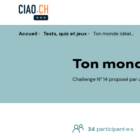
Accueil
Tests, quiz et jeux
Ton monde idéal...
Ton monde
Challenge N° 14 proposé par 
34
participant·e·s