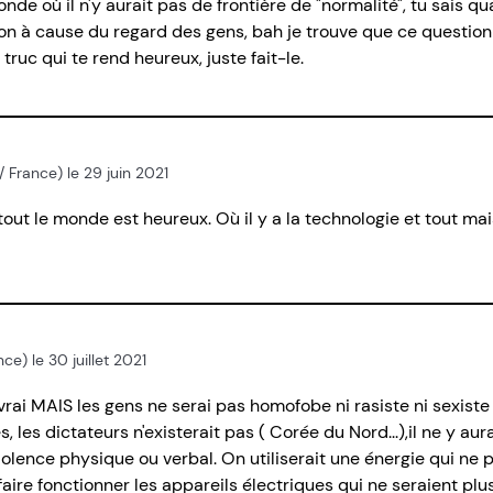
e où il n'y aurait pas de frontière de "normalité", tu sais qua
on à cause du regard des gens, bah je trouve que ce question
e truc qui te rend heureux, juste fait-le.
 / France) le 29 juin 2021
out le monde est heureux. Où il y a la technologie et tout ma
ce) le 30 juillet 2021
i MAIS les gens ne serai pas homofobe ni rasiste ni sexiste 
es dictateurs n'existerait pas ( Corée du Nord...),il ne y aura
iolence physique ou verbal. On utiliserait une énergie qui ne p
aire fonctionner les appareils électriques qui ne seraient pl